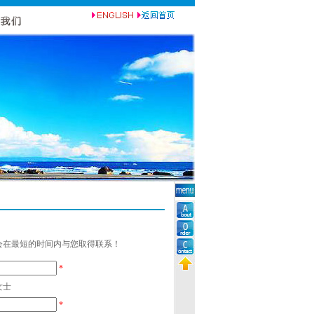
会在最短的时间内与您取得联系！
*
女士
*