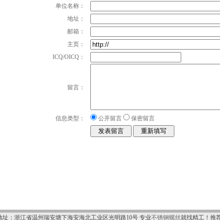
单位名称：
地址：
邮箱：
主页：
ICQ/OICQ：
留言：
信息类型：
公开留言
保密留言
地址：浙江省温州瑞安塘下海安海北工业区光明路10号 专业
不锈钢螺丝
就找精工！推