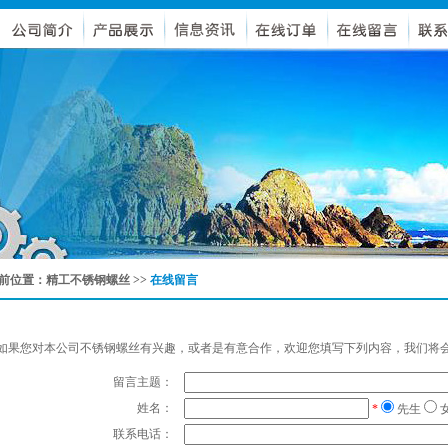
前位置：精工
不锈钢螺丝
>>
在线留言
如果您对本公司
不锈钢螺丝
有兴趣，或者是有意合作，欢迎您填写下列内容，我们将
留言主题：
姓名：
*
先生
联系电话：